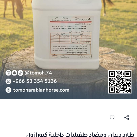
طارد ديدان ومضاد طفيليات داخلية كيورازول