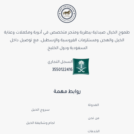
طموح الخيال صيدلية بيطرية ومتجر متخصص في أدوية ومكملات وعناية
الخيل والهجن ومستلزمات الفروسية والإسطبل، مع توصيل داخل
السعودية ودول الخليج.
السجل التجاري
3550122416
روابط مهمة
المدونة
سروج الخيل
من نحن
لجام وشكيمة الخيل
الخدمات