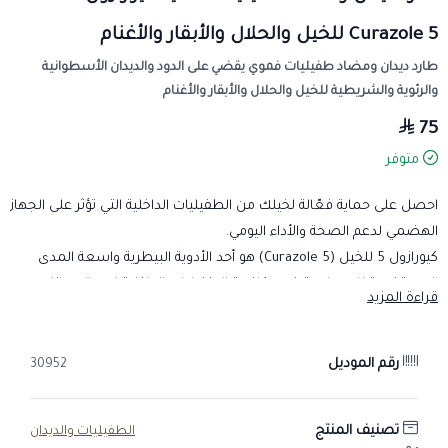
Curazole 5 للخيل والحلال والأبقار والأغنام
طارد ديدان ومضاد طفيليات فموي يقضي على الدود والديدان الأسطوانية
والرئوية والشريطية للخيل والحلال والأبقار والأغنام
75
متوفر
احصل على حماية فعّالة لخيلك من الطفيليات الداخلية التي تؤثر على الجهاز
الهضمي لدعم الصحة والأداء اليومي.
كيورازول 5 للخيل (Curazole 5) هو أحد الأدوية البيطرية واسعة المدى
المستخدمة للمساعدة في مكافحة الطفيليات الداخلية لدى الحيوانات.
قراءة المزيد
يعمل على السيطرة على الديدان الأسطوانية والديدان الرئوية وبعض أنواع
الديدان الشريطية، مما يساهم في الحفاظ على صحة الحيوان وتحسين
حالته العامة. يعد خيارًا فعّالًا ضمن حلول علاج الطفيليات للخيول ودعم
رقم الموديل
30952
صحة الجهاز الهضمي مما يدعم الحفاظ على نشاط الخيل وحيويته.
تصنيف المنتج
الطفيليات والديدان
إذا كان خيلك يعاني من مشاكل بالجهاز الهضمي مع ظهور أعراض