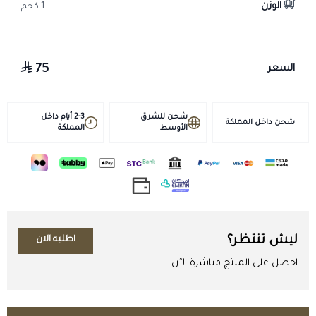
الوزن
1 كجم
الطفيليات الداخلية عليه فـ كيورازول 5:
• يساعد على علاج الديدان الأسطوانية المعوية.
• يساهم في السيطرة على الديدان الرئوية.
• يساعد على مكافحة بعض أنواع الديدان الشريطية.
75
السعر
• فعّال ضد الأطوار غير الناضجة والبالغة لبعض الطفيليات.
• ضمن فئة
أدوية بيطرية
تساعد على تحسين صحة الحيوان بشكل عام.
شحن للشرق
2-3 أيام داخل
شحن داخل المملكة
الأوسط
المملكة
تظهر نتائج استخدام هذا الدواء الفعّالة على صحة الخيل بشكل عام حيث:
• يساعد في دعم صحة الجهاز الهضمي للخيل.
• يساهم في تقليل آثار الطفيليات على الجسم.
• يدعم علاج الخيل من المشكلات المرتبطة بالطفيليات الداخلية.
• يساعد على تحسين النشاط والحيوية والأداء العام.
• طريقة الاستخدام: يُعطى فمويًا حسب وزن الحيوان.
ليش تنتظر؟
اطلبه الان
• الأبقار والماشية: 7.5 مجم/كجم من وزن الحيوان.
احصل على المنتج مباشرة الآن
• الأغنام والماعز: 50 مجم/كجم من وزن الحيوان.
• تُحدد الجرعات الإضافية حسب الوزن وتعليمات الطبيب البيطري.
• رج العبوة جيدًا قبل الاستخدام.