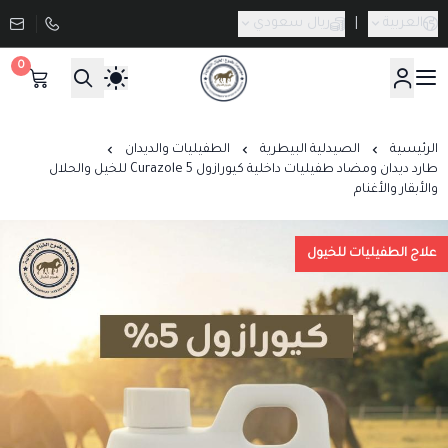
العربية
|
ريال سعودي
0
صيدلية طموح الخيال البيطرية
الرئيسية
الصيدلية البيطرية
الطفيليات والديدان
طارد ديدان ومضاد طفيليات داخلية كيورازول Curazole 5 للخيل والحلال
والأبقار والأغنام
علاج الطفيليات للخيول