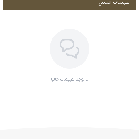
تقييمات المنتج
كيف يتم استخدام Curazole 5%؟
يُعطى عن طريق الفم وفق الجرعة المحددة حسب وزن الحيوان.
هل كيورازول 5 يساعد على تحسين نشاط الخيل؟
نعم، المساعدة في تقليل تأثير الطفيليات قد تدعم صحة الحيوان ونشاطه
اطلب المنتج
العام.
صيدليـــــــــــــة طمــــــــــــوح الخيّــــــــــــــــــال
| صحة خيلك تبدأ من الحماية
الداخلية، امنحه رعاية متكاملة ضد الطفيليات.
اطلبه الآن من طموح الخيّال!
لا توجد تقييمات حاليا