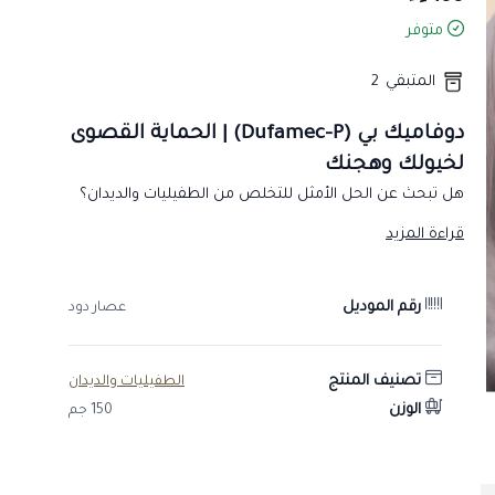
متوفر
المتبقي
2
دوفاميك بي (Dufamec-P) | الحماية القصوى
لخيولك وهجنك
هل تبحث عن الحل الأمثل للتخلص من الطفيليات والديدان؟
عصار دوفاميك بي هو الخيار الأول للمربي المحترف، بتركيبته
قراءة المزيد
الفعالة والشاملة لضمان صحة ونشاط الحيوان.
لماذا تختار دوفاميك بي؟
رقم الموديل
عصار دود
يجمع هذا العصار بين قوتين ضاربتين (إيفرمكتين + برازيكوانتل)
ليمنحك مفعولاً واسع المدى ضد:
الديدان المعوية والمعدية: يقضي على الديدان الأسطوانية
تصنيف المنتج
الطفيليات والديدان
والشرطية.
الوزن
150 جم
الديدان الرئوية: يحسن من كفاءة الجهاز التنفسي.
نغف الخيل (Botfly): حماية كاملة من يرقات الذباب.