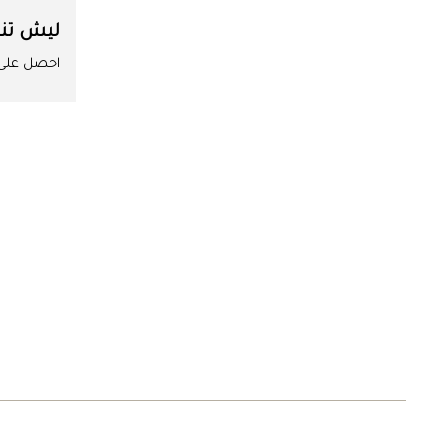
ليش تن
احصل على ا