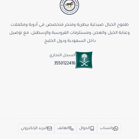
طموح الخيال صيدلية بيطرية ومتجر متخصص في أدوية ومكملات
وعناية الخيل والهجن ومستلزمات الفروسية والإسطبل، مع توصيل
داخل السعودية ودول الخليج.
السجل التجاري
3550122416
واتساب
الجوال
الهاتف
البريد الإلكتروني