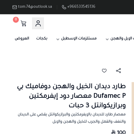
tom.74@outlook.sa
+966533545136
0
الإبل والهجن
مستلزمات الإسطبل
بكجات
العروض
طارد ديدان الخيل والهجن دوفاميك بي
Dufamec P معصار دود إيفرمكتين
وبرازيكوانتل 3 حبات
معصار طارد للديدان بالإيفرمكتين والبرازيكوانتل يقضي على الديدان
والنغف والقمل والجرب للخيل والهجن والإبل
100