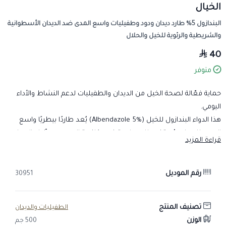
الخيال
البندازول 5% طارد ديدان ودود وطفيليات واسع المدى ضد الديدان الأسطوانية
والشريطية والرئوية للخيل والحلال
40
متوفر
حماية فعّالة لصحة الخيل من الديدان والطفيليات لدعم النشاط والأداء
اليومي.
هذا الدواء البندازول للخيل (Albendazole 5%) يُعد طاردًا بيطريًا واسع
المدى للديدان، يُستخدم للمساعدة في مكافحة العديد من أنواع الديدان
قراءة المزيد
والطفيليات الداخلية التي قد تؤثر في صحة الخيل وكفاءته. كما يتميز
بفعاليته ضد الديدان الاسطوانية والشريطية والرئوية، بالإضافة إلى بعض
أنواع الطفيليات الأخرى، مما يساهم في دعم صحة الخيل، وتحسين حالته
رقم الموديل
30951
العامة، والحفاظ على نشاطه وحيويته قبل وأثناء السباقات.
تصنيف المنتج
الطفيليات والديدان
لماذا يصف الطبيب البيطري البندازول 5% في حالات التعب الشديد بسبب
الوزن
500 جم
الديدان؟