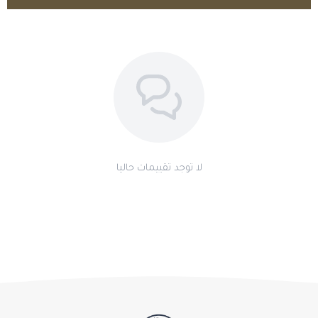
النتائج.
هل Albendazole 5% فعّال ضد أكثر من نوع من الديدان؟
نعم، يتميز بفعالية واسعة ضد الديدان الأسطوانية والشريطية والرئوية.
اطلب المنتج
هل البندازول آمن للاستخدام؟
نعم ولكن مع مراعاة الجرعات الموصى بها من الطبيب البيطري عند
استخدامه.
لا توجد تقييمات حاليا
صيدليـــــــــــــة طمــــــــــــوح الخيّــــــــــــــــــال
| امنح خيلك حماية متكاملة ضد
الطفيليات للحفاظ على صحته ونشاطه اليومي.
اطلبه الآن من طموح الخيّال!