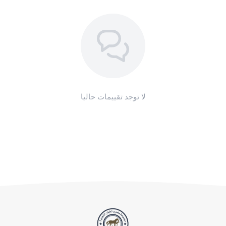
كجزء من برنامج مكافحة الطفيليات للمُهر والخيول الصغيرة
نظف أمعاء خيلك وحسّن صحته مع عصار دود امريكي EQVALAN من
طموح الخيال!
لا توجد تقييمات حاليا