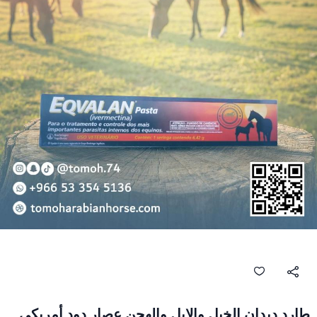
طارد ديدان الخيل والإبل والهجن عصار دود أمريكي