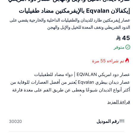
إيكفالان Eqvalan بالإيفرمكتين مضاد طفيليات
عصار إيفرمكتين طارد للديدان والطفيليات الداخلية والخارجية يقضي على
الدود الشريطي ونغف المعدة للخيل والإبل والهجن
45
متوفر
تم شراءه
55
مرة
عصار دود امريكي EQVALAN | دواء مضاد للطفيليات
عصار ديدان بيطري Eqvalan يُعتبر من أفضل العصارات للوقاية من
أكثر أنواع الديدان شيوعًا ويعطى عن طريق الفم على معدة فارغة
لضمان الحصول على نتائج أفضل!
قراءة المزيد
دواعي الاستخدام:
رقم الموديل
30020
يُستخدم للخيول والأفراس والأمهار بعمر شهرين فأكثر لعلاج إصابات
طفيلية تشمل: