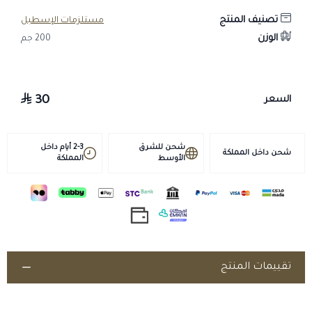
خيوط قوية ومتينة مقاومة للعوامل الجوية.
تصنيف المنتج
مستلزمات الإسطبل
دواعي الاستخدام
الوزن
200 جم
حمل كميات من الأعلاف الجافة وتقديمها بشكل منظم.
إبطاء تناول العلف عبر الفتحات الصغيرة بما يحاكي نمط الرعي التدريجي.
تقليل هدر العلف والحفاظ على نظافته بمنع نثره على الأرضية.
30
السعر
سهل التعبئة والتنظيف والتعليق داخل المربط أو عربة النقل.
شحن للشرق
2-3 أيام داخل
شحن داخل المملكة
الأوسط
المملكة
تقييمات المنتج