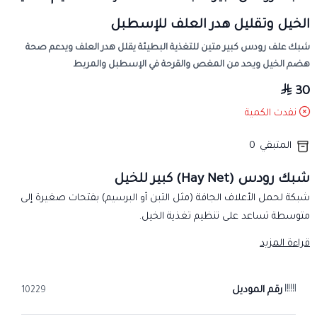
الخيل وتقليل هدر العلف للإسطبل
شبك علف رودس كبير متين للتغذية البطيئة يقلل هدر العلف ويدعم صحة
هضم الخيل ويحد من المغص والقرحة في الإسطبل والمربط
30
نفدت الكمية
المتبقي
0
شبك رودس (Hay Net) كبير للخيل
شبكة لحمل الأعلاف الجافة (مثل التبن أو البرسيم) بفتحات صغيرة إلى
متوسطة تساعد على تنظيم تغذية الخيل.
الفئة والاستخدام
قراءة المزيد
من مستلزمات الإسطبل والمربط، تُستخدم لتنظيم تقديم العلف وتقليل
هدره.
رقم الموديل
10229
الخامة