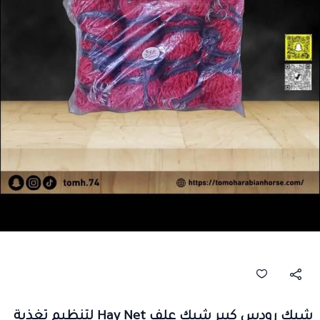
شبك رودس كبير شبك علف Hay Net لتنظيم تغذية