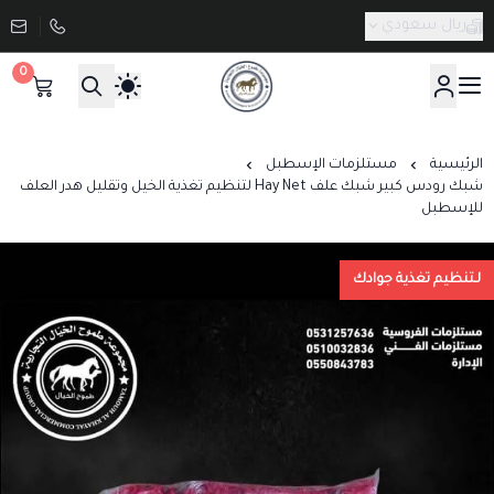
ريال سعودي
0
صيدلية طموح الخيال البيطرية
الرئيسية
مستلزمات الإسطبل
شبك رودس كبير شبك علف Hay Net لتنظيم تغذية الخيل وتقليل هدر العلف
للإسطبل
لـتنظيم تغذية جوادك