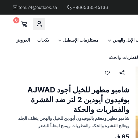
tom.74@outlook.sa
+966533545136
0
الإبل والهجن
مستلزمات الإسطبل
بكجات
العروض
شامبو مطهر للخيل أجود AJWAD
بوفيدون أيودين 2 لتر ضد القشرة
والفطريات والحكة
شامبو مطهر ومعقم بالبوفيدون أيودين للخيل والهجن ينظف الجلد
ويعالج القشرة والحكة والفطريات ويمنح لمعاناً للشعر
65