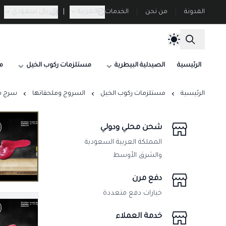
العربية
|
ريال سعودي
المدونة
من نحن
الخدمات
الرئيسية
الصيدلية البيطرية
مستلزمات ركوب الخيل
م
الرئيسية
مستلزمات ركوب الخيل
السروج وملحقاتها
سرج سباق خيل ها
شحن محلي ودولي
المملكة العربية السعودية
والشرق الأوسط
دفع مرن
خيارات دفع متعددة
خدمة العملاء