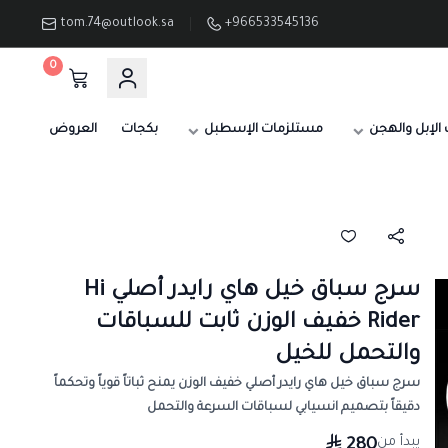
tom.74@outlook.sa
+966533545136
0
الإبل والهجن
مستلزمات الإسطبل
بكجات
العروض
سرج سباق خيل هاي رايدر أصلي Hi
Rider خفيف الوزن ثابت للسباقات
والتحمل للخيل
سرج سباق خيل هاي رايدر أصلي خفيف الوزن يمنح ثباتاً قوياً وتحكماً
دقيقاً بتصميم انسيابي لسباقات السرعة والتحمل
يبدأ من
280