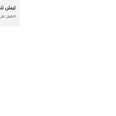
ليش تن
احصل على ا