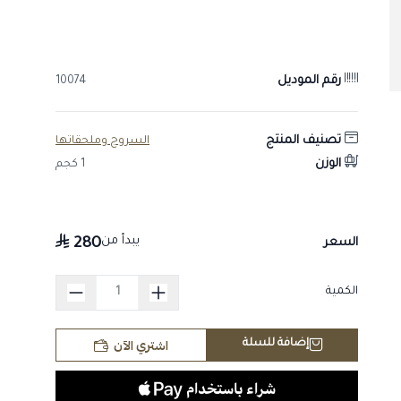
ملاءمة واضحة.
رقم الموديل
10074
تصنيف المنتج
السروج وملحقاتها
الوزن
1 كجم
يبدأ من
280
السعر
الكمية
اشتري الآن
إضافة للسلة