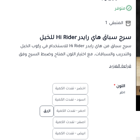
متوفر
المتبقي
1
سرج سباق هاي رايدر Hi Rider للخيل
سرج سباق من هاي رايدر Hi Rider للاستخدام في ركوب الخيل
والتدريب والسباقات، مع اختيار اللون المتاح وضبط السرج وفق
قياس الحصان.
قراءة المزيد
تفاصيل المنتج
سرج سباق هاي رايدر Hi Rider للخيل.
اللون
*
اخضر - نفدت الكمية
ألوان متعددة بحسب الخيارات المتاحة.
اختر
الوزن التقريبي: 1 كجم.
اسود - نفدت الكمية
التركيب قبل الركوب
احمر - نفدت الكمية
ازرق
استخدم لبادة وأحزمة متوافقة، وتأكد من أن السرج مستقر من
اصفر - نفدت الكمية
دون شد زائد أو طيات تحت منطقة التلامس. افحص الأحزمة
ابيض - نفدت الكمية
والإبزيمات بانتظام، وأوقف الاستخدام عند وجود تلف أو عدم