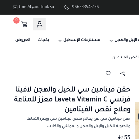
tom.74@outlook.sa
+966533545136
0
الإبل والهجن
مستلزمات الإسطبل
بكجات
العروض
حقن فيتامين سي للخيل والهجن لافيتا
فرنسي Laveta Vitamin C معزز للمناعة
وعلاج نقص الفيتامين
حقن فيتامين سي نقي يعالج نقص فيتامين سي ويعزز المناعة
والحيوية للخيل والإبل والهجن والمواشي والكلاب
55