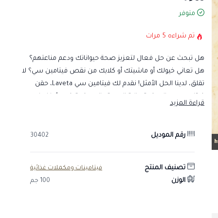
متوفر
تم شراءه
5
مرات
هل تبحث عن حل فعال لتعزيز صحة حيواناتك ودعم مناعتهم؟
هل تعاني خيولك أو ماشيتك أو كلابك من نقص فيتامين سي؟ لا
تقلق، لدينا الحل الأمثل! نقدم لك فيتامين سي Laveta، حقن
فيتامين سي البيطرية عالية الجودة والمصنعة خصيصًا لعلاج
قراءة المزيد
نقص فيتامين سي لدى الخيول والماشية والكلاب.
المواصفات:
رقم الموديل
30402
تركيبة فعالة: يحتوي على فيتامين سي النقي بتركيز مثالي لضمان
فعالية العلاج.
تصنيف المنتج
فيتامينات ومكملات غذائية
سهولة الاستخدام: يأتي في شكل حقن جاهزة للاستخدام، مما
الوزن
100 جم
يسهل عملية إعطائه للحيوانات.
آمن وفعال: تم اختباره بدقة لضمان سلامته وفعاليته للاستخدام
البيطري.