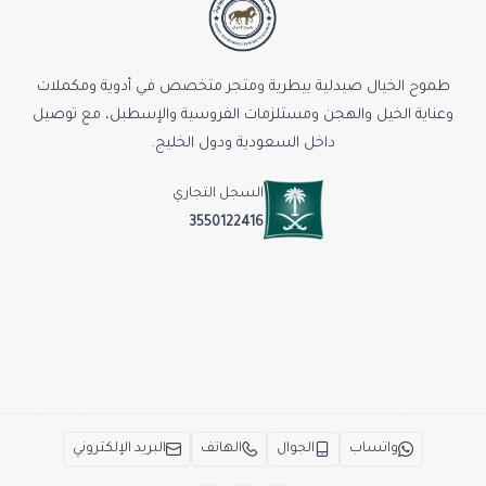
طموح الخيال صيدلية بيطرية ومتجر متخصص في أدوية ومكملات
وعناية الخيل والهجن ومستلزمات الفروسية والإسطبل، مع توصيل
داخل السعودية ودول الخليج.
السجل التجاري
3550122416
واتساب
الجوال
الهاتف
البريد الإلكتروني