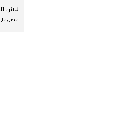
ليش تن
احصل على ا