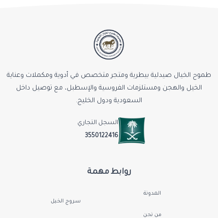
طموح الخيال صيدلية بيطرية ومتجر متخصص في أدوية ومكملات وعناية
الخيل والهجن ومستلزمات الفروسية والإسطبل، مع توصيل داخل
السعودية ودول الخليج.
السجل التجاري
3550122416
روابط مهمة
المدونة
سروج الخيل
من نحن