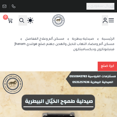
ريال سعودي
0
صيدلية طموح الخيال البيطرية
الرئيسية
صيدلية بيطرية
مسكن ألم وعلاج المفاصل
مسكن ألم ومضاد التهاب للخيل والهجن جهنم ضلع هولندي Jhanam
فينيلبوتازون وديكساميثازون
ابرة ضلع