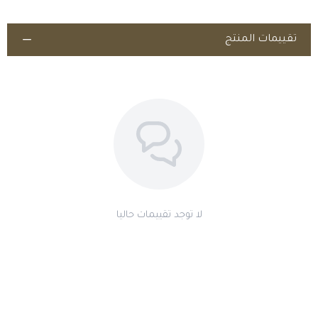
الالتزام بالأنظمة المعمول بها وقواعد مكافحة المنشّطات في
المسابقات.
تقييمات المنتج
لا توجد تقييمات حاليا