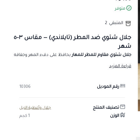
متوفر
المتبقي
2
جلال شتوي ضد المطر (تايلاندي) — مقاس ٣–٥
شهر
جلال شتوي مقاوم للمطر للمهار
يحافظ على دفء المهر وجفافه
في أجواء الشتاء والأمطار؛ بطبقة خارجية عازلة وبطانة داخلية
قراءة المزيد
دافئة، ومقاس مخصّص للأمهار الصغيرة.
لماذا هذا الجلال؟
رقم الموديل
10306
مقاوم للمطر:
طبقة خارجية عازلة تُبقي المهر جافًا في الأجواء
الممطرة.
بطانة دافئة:
تحافظ على حرارة الجسم في الليالي الباردة.
تصنيف المنتج
جلال وأغطية الإبل
مقاس ٣–٥ أشهر:
مخصّص للأمهار الصغيرة ليمنح حرية الحركة.
الوزن
1 كجم
خامة تايلاندية متينة:
تتحمّل حيوية المهر وحركته.
تثبيت آمن:
أحزمة قابلة للضبط تبقي الجلال ثابتًا أثناء اللعب.