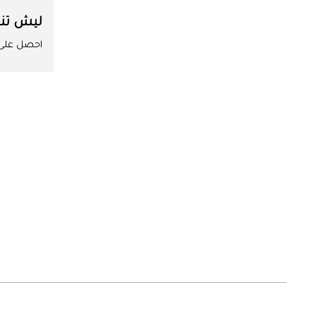
ليش تن
احصل على ا