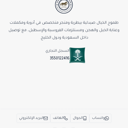
طموح الخيال صيدلية بيطرية ومتجر متخصص في أدوية ومكملات
وعناية الخيل والهجن ومستلزمات الفروسية والإسطبل، مع توصيل
داخل السعودية ودول الخليج.
السجل التجاري
3550122416
واتساب
الجوال
الهاتف
البريد الإلكتروني