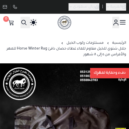
العربية
|
ريال سعودي
0
صيدلية طموح الخيال البيطرية
الرئيسية
مستلزمات ركوب الخيل
جلال شتوي للخيل مقاوم للماء غطاء حصان دافئ Horse Winter Rug للمهر
والأفراس من ٥ إلى ٨ شهور
دفء وحماية لمهَرِك