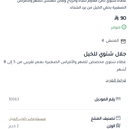
غطاء شتوي دافئ مقاوم للماء والرياح وقابل للغسل للمهر والأفراس
الصغيرة يحمي الخيل من برد الشتاء
90
متوفر
المتبقي
4
جلال شتوي للخيل
غطاء شتوي مخصص للمهر والأفراس الصغيرة بعمر تقريبي من 5 إلى 8
أشهر.
قبل الشراء
قراءة المزيد
راجع الصور والمقاسات المتاحة للمنتج.
اختر المقاس بحسب طول ظهر الحصان وبنيته.
رقم الموديل
10063
تأكد من أن الغطاء لا يسبب احتكاكًا أو انزعاجًا للحصان.
العناية
تصنيف المنتج
مستلزمات ركوب الخيل
اتبع تعليمات الغسيل والعناية المرفقة بالمنتج إن وجدت، واتركه يجف
الوزن
2 كجم