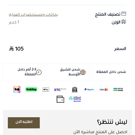
الخامة والتركيبة
تصنيف المنتج
بخاخات ومستحضرات العناية
العلامة التجارية: Power Horse Care.
الوزن
1 كجم
الحجم: 1 لتر.
بخاخ ذو طعم منفّر للاستخدام الخارجي.
دواعي الاستخدام
105
السعر
الحدّ من مضغ وعض العُرف والذيل.
التقليل من سلوك اللعق أو العض في مناطق الشعر.
المساعدة على حماية الشعر من التلف الناتج عن المضغ المتكرر.
شحن للشرق
2-3 أيام داخل
شحن داخل المملكة
الأوسط
المملكة
طريقة الاستخدام
يُرجّ البخاخ جيدًا قبل الاستخدام، ثم يُرشّ على الشعر أو المنطقة
المستهدفة مثل العُرف أو الذيل.
يُوزّع بشكل متساوٍ على الشعر مع تجنّب ملامسة العينين أو الفم، ويُكرّر
حسب الحاجة.
يُفضّل تجربة كمية بسيطة أولًا للتأكد من عدم وجود حساسية جلدية.
ليش تنتظر؟
اطلبه الان
احصل على المنتج مباشرة الآن