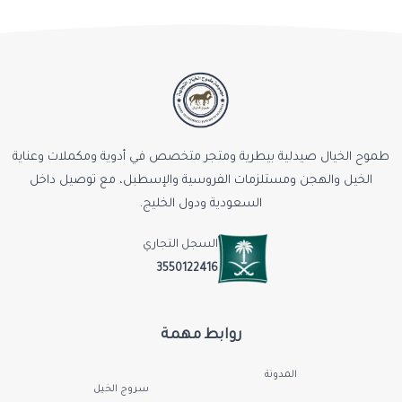
طموح الخيال صيدلية بيطرية ومتجر متخصص في أدوية ومكملات وعناية
الخيل والهجن ومستلزمات الفروسية والإسطبل، مع توصيل داخل
السعودية ودول الخليج.
السجل التجاري
3550122416
روابط مهمة
المدونة
سروج الخيل