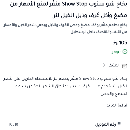
بخاخ شو ستوب Show Stop منفّر لمنع الأمهار من
مضغ وأكل عُرف وذيل الخيل لتر
بخاخ بطعم منفّر يوقف مضغ وعض العُرف والذيل ويحمي شعر الخيل والأمهار
من التلف والتقصف داخل الإسطبل
105
متوفر
المتبقي
3
بخاخ شو ستوب Show Stop منفّر بطعم مرّ للاستخدام الخارجي على شعر
الخيل، يُستخدم على العُرف والذيل ومناطق الشعر للحدّ من سلوك
المضغ والعض.
الفئة والاستخدام
قراءة المزيد
الفئة: مستلزمات فروسية وإسطبلات.
الاستخدام: بخاخ منفّر للحدّ من مضغ وعض العُرف والذيل لدى الخيل
رقم الموديل
10318
والأمهار.