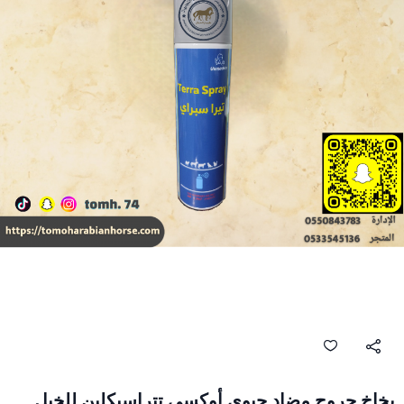
بخاخ جروح مضاد حيوي أوكسي تتراسيكلين للخيل