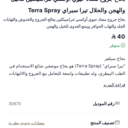
والهجن والحلال تيرا سبراي Terra Spray
بخاخ جروح مضاد حيوي أوكسي تتراسيكلين يعالج الجروح والخدوش والتهابات
الجلد والتهاب الحوافر ويمنع العدوى للخيل والهجن
40
متوفر
بخاخ سيلفر
"تيرا سبراي" (Terra Spray) هو بخاخ موضعي شائع الاستخدام في
الطب البيطري، وله تطبيقات واسعة للتعامل مع الجروح والالتهابات
السطحية لدى الخيل والهجن، بالإضافة إلى حيوانات أخرى.
قراءة المزيد
المكون الأساسي الشائع في "تيرا سبراي" (Terra Spray) هو:
أوكسي تتراسيكلين هيدروكلوريد (Oxytetracycline
Hydrochloride):
وهو مضاد حيوي واسع الطيف ينتمي إلى فئة
رقم الموديل
30670
التتراسيكلينات.
كيف يعمل تيرا سبراي؟
تصنيف المنتج
مضادات حيوية بيطرية
يُعمل الأوكسي تتراسيكلين كمضاد حيوي عن طريق تثبيط نمو البكتيريا