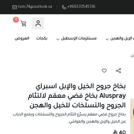
tom.74@outlook.sa
+966533545136
0
الإبل والهجن
مستلزمات الإسطبل
بكجات
العروض
بخاخ جروح الخيل والإبل اسبراي
Aluspray بخاخ فضي معقم لالتئام
الجروح والتسلخات للخيل والهجن
بخاخ جروح فضي معقم يسرّع التئام الجروح والتسلخات ويمنع الذباب
عن الخيل والإبل والهجن والمواشي
40