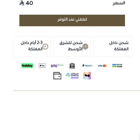
40
السعر
يُستخدم على الجروح والتسلخات النظيفة لتكوين طبقة واقية
تغطّي الجرح.
اعلمني عند التوفر
طريقة الاستخدام
شحن داخل
شحن للشرق
2-3 أيام داخل
المملكة
الأوسط
المملكة
ينظَّف الجرح جيدًا قبل الاستخدام.
يُرجّ ويُرشّ على منطقة الجرح من مسافة مناسبة مرة إلى مرتين
يوميًا.
التخزين
يُحفظ في مكان بارد وجاف بعيدًا عن أشعة الشمس ومتناول