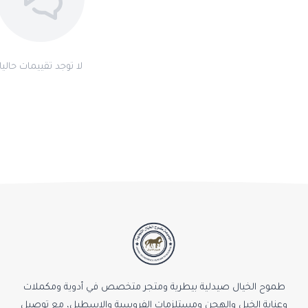
لا توجد تقييمات حاليا
طموح الخيال صيدلية بيطرية ومتجر متخصص في أدوية ومكملات
وعناية الخيل والهجن ومستلزمات الفروسية والإسطبل، مع توصيل