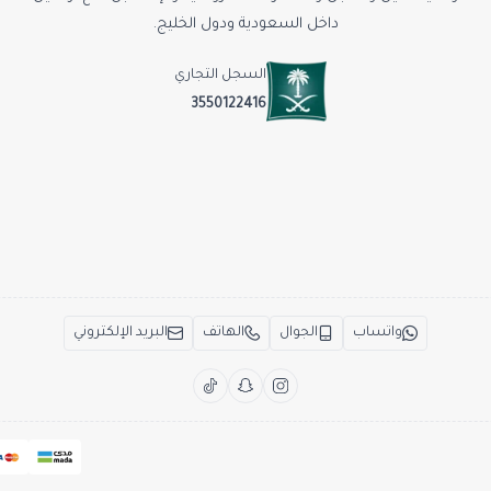
داخل السعودية ودول الخليج.
السجل التجاري
3550122416
واتساب
الجوال
الهاتف
البريد الإلكتروني