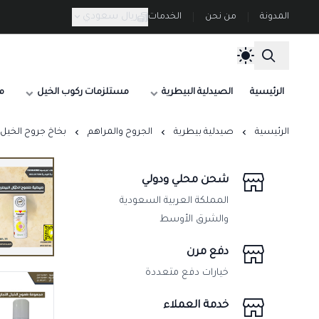
ريال سعودي
المدونة
من نحن
الخدمات
الرئيسية
الصيدلية البيطرية
مستلزمات ركوب الخيل
م
الرئيسية
صيدلية بيطرية
الجروح والمراهم
بخاخ جروح الخيل والإبل اسبراي Aluspray بخاخ فضي 
شحن محلي ودولي
المملكة العربية السعودية
والشرق الأوسط
دفع مرن
خيارات دفع متعددة
خدمة العملاء