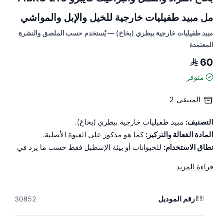
مل مبيد طفيليات خارجية للخيل والإبل والمواشي
مبيد طفيليات خارجية بيطري (بخاخ) — يُستخدم حسب الملصق والنشرة
المعتمدة
60
متوفر
المتبقي
2
التصنيف:
مبيد طفيليات خارجية بيطري (بخاخ).
المادة الفعالة والتركيز:
كما هو مذكور على العبوة الأصلية.
نطاق الاستخدام:
للحيوانات أو بيئة الإسطبل فقط حسب ما يرد في
الملصق والنشرة المعتمدة.
قراءة المزيد
طريقة الاستخدام:
تُتبع النشرة الأصلية وتعليمات الطبيب البيطري، ولا
تُعتمد الصفحة كمرجع للجرعة أو التخفيف.
تحذيرات:
يُحفظ بعيدًا عن الأطفال والأعلاف ومصادر المياه، ويُستخدم
رقم الموديل
30852
مع وسائل الوقاية المناسبة وفي مكان جيد التهوية.