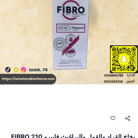
بخاخ القراد والقمل والبراغيث فايبرو FIBRO 210