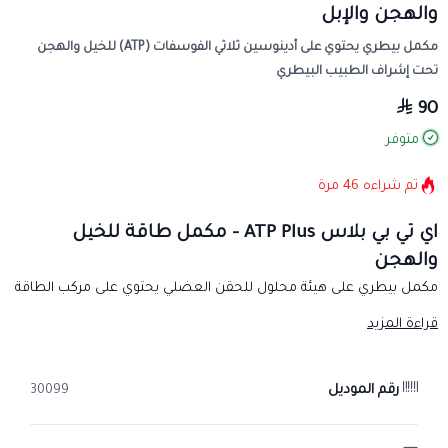
والهجن والإبل
مكمل بيطري يحتوي على أدينوسين ثلاثي الفوسفات (ATP) للخيل والهجن
تحت إشراف الطبيب البيطري
90
متوفر
تم شراءه
46
مرة
اي تي بي بلاس ATP Plus – مكمل طاقة للخيل
والهجن
مكمل بيطري على هيئة محلول للحقن العضلي يحتوي على مركب الطاقة
أدينوسين ثلاثي الفوسفات (ATP)، مخصص للخيل والهجن وإبل السباق.
قراءة المزيد
الفئة المستهدفة
الخيل والهجن وإبل السباق.
رقم الموديل
30099
التركيبة
يحتوي على أدينوسين ثلاثي الفوسفات (ATP) ويدعم توازن الإلكتروليتات.