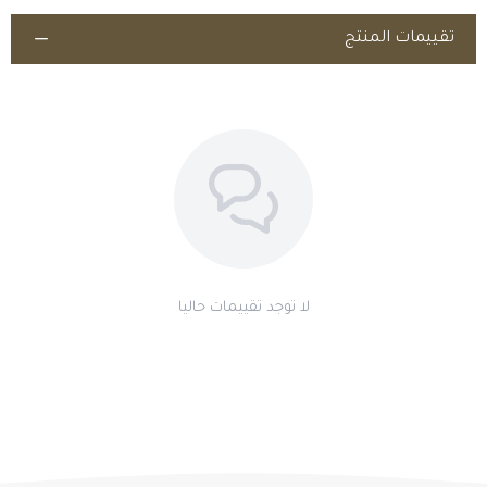
تنبيهات مهمة
تقييمات المنتج
مستحضر بيطري يُصرف ويُستخدم تحت إشراف الطبيب البيطري
المختص فقط؛ اقرأ النشرة والتحذيرات والتزم بفترة الأمان (السحب)؛ يجب
الالتزام بالأنظمة المعمول بها وقواعد مكافحة المنشّطات في
المسابقات.
اطلب المنتج
لا توجد تقييمات حاليا