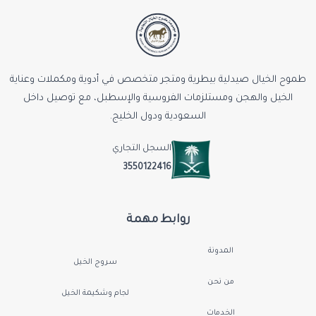
طموح الخيال صيدلية بيطرية ومتجر متخصص في أدوية ومكملات وعناية
الخيل والهجن ومستلزمات الفروسية والإسطبل، مع توصيل داخل
السعودية ودول الخليج.
السجل التجاري
3550122416
روابط مهمة
المدونة
سروج الخيل
من نحن
لجام وشكيمة الخيل
الخدمات