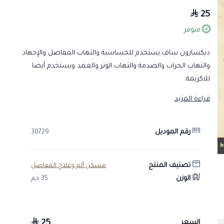
25
متوفر
ديكسازون ساف يستخدم للحساسية والتهاب المفاصل والإجهاد
والتهاب الجراب والصدمة والتهاب الوتر والغمد ويستخدم أيضا
للاكزيمة.
قراءة المزيد
الجرعة والاستخدام في ديكسازون ساف :
5 إلى 15 ملم ويمكن أن تكرر الجرعات بفواصل 24 الي 48 ساعه
رقم الموديل
عند اللزوم ويعطي عن طريق العضل أو الوريد .
30729
للمزيد من المنتجات :
cortinol p
تصنيف المنتج
مسكن ألم وعلاج المفاصل
ابره جرب
الوزن
35 جم
25
السعر