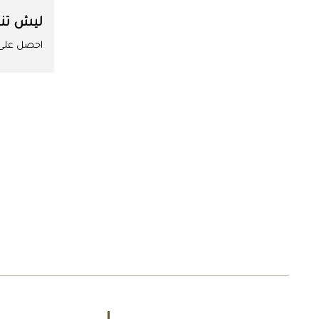
ليش تن
احصل على ا