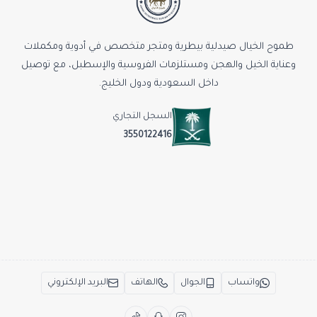
طموح الخيال صيدلية بيطرية ومتجر متخصص في أدوية ومكملات
وعناية الخيل والهجن ومستلزمات الفروسية والإسطبل، مع توصيل
داخل السعودية ودول الخليج.
السجل التجاري
3550122416
واتساب
الجوال
الهاتف
البريد الإلكتروني