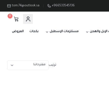
tom.74@outlook.sa
+966533545136
0
الإبل والهجن
مستلزمات الإسطبل
بكجات
العروض
ترتيب