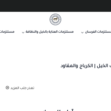
صيدلية طموح الخيال البيطرية
ستلزمات الفرسان
مستلزمات العناية بالخيل والنظافة
مستلزمات 
لخيل | الكرباج والمقاود
تعذر جلب المزيد 😢