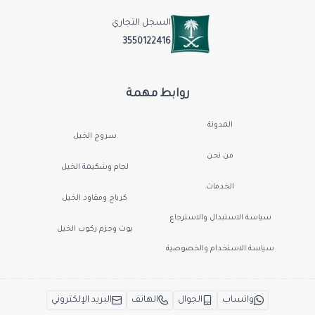
السجل التجاري
3550122416
روابط مهمة
المدونة
سروج الخيل
من نحن
لجام وشكيمة الخيل
الخدمات
كرباج ومقاود الخيل
سياسة الاستبدال والاسترجاع
بوت وجزم ركوب الخيل
سياسة الاستخدام والخصوصية
واتساب
الجوال
الهاتف
البريد الإلكتروني