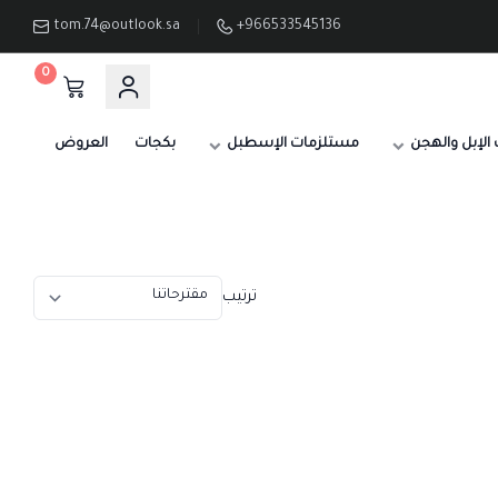
tom.74@outlook.sa
+966533545136
0
الإبل والهجن
مستلزمات الإسطبل
بكجات
العروض
ترتيب