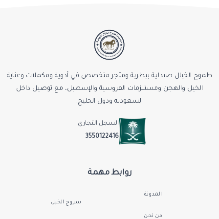
طموح الخيال صيدلية بيطرية ومتجر متخصص في أدوية ومكملات وعناية
الخيل والهجن ومستلزمات الفروسية والإسطبل، مع توصيل داخل
السعودية ودول الخليج.
السجل التجاري
3550122416
روابط مهمة
المدونة
سروج الخيل
من نحن