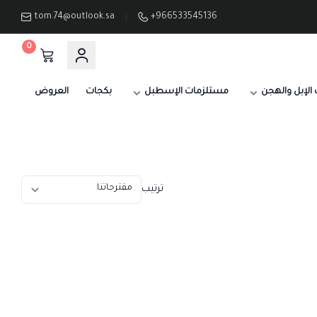
tom.74@outlook.sa
+966533545136
0
الإبل والهجن
مستلزمات الإسطبل
بكجات
العروض
ترتيب