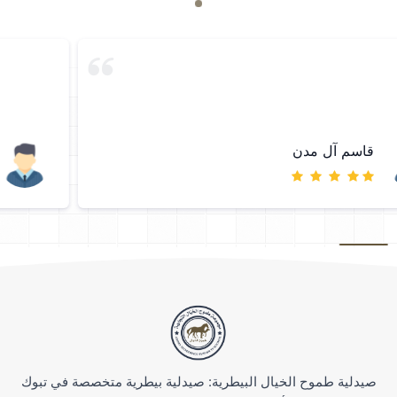
قاسم آل مدن
صيدلية طموح الخيال البيطرية: صيدلية بيطرية متخصصة في تبوك