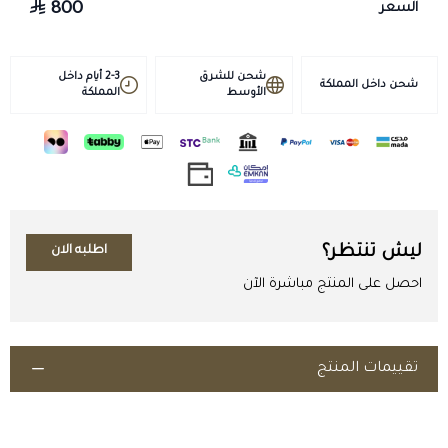
800
السعر
والإبزيمات قبل كل ركوب، ونظّف القطع وجففها بعد الاستخدام.
الوزن التقريبي للطقم: 5 كجم.
شحن للشرق
2-3 أيام داخل
شحن داخل المملكة
الأوسط
المملكة
ليش تنتظر؟
اطلبه الان
احصل على المنتج مباشرة الآن
تقييمات المنتج