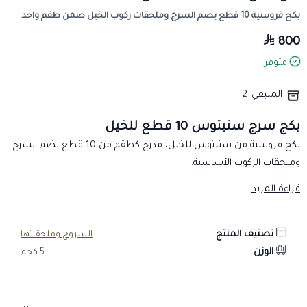
بكج فروسية 10 قطع يضم السرج وملحقات ركوب الخيل ضمن طقم واحد.
800
متوفر
المتبقي
2
بكج سرج ستيتوس 10 قطع للخيل
بكج فروسية من ستيتوس للخيل، مدرج كطقم من 10 قطع يضم السرج
وملحقات الركوب الأساسية.
المحتويات المذكورة
قراءة المزيد
سرج، لجام، صدرية، ولبادة تحت السرج.
حزام بطن، ركابات، وسيور ركابات.
تصنيف المنتج
السروج وملحقاتها
شكيمة، بنداج، وعلايات سرج.
الوزن
5 كجم
قبل الشراء والاستخدام
راجع الصور والمحتويات المتاحة للتأكد من القطع المشمولة، وتحقق من
ملاءمة السرج واللجام والملحقات للحصان قبل الاستخدام. افحص الأحزمة