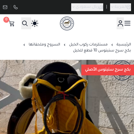
العربية
|
ريال سعودي
0
صيدلية طموح الخيال البيطرية
الرئيسية
مستلزمات ركوب الخيل
السروج وملحقاتها
بكج سرج ستيتوس 10 قطع للخيل
بكج سرج ستيتوس الأصلي