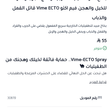
للخيل والهجن فيم اكتو Vime ECTO قاتل القمل
والذباب
بخاخ مبيد للطفيليات الخارجية سريع المفعول يقضي على الجرب والقراد
والقمل والذباب ويحمي الخيل والهجن والإبل
55
متوفر
Vime-ECTO Spray.. حماية فائقة لخيلك وهجنك من
الطفيليات 🐪
هل تبحث عن الحل النهائي للقضاء على الحشرات المزعجة والطفيليات
الخارجية؟
Vime-ECTO Spray
هو الخيار الأمثل والفعال الذي تقدمه لكم
قراءة المزيد
صيدلية
طموح الخيال البيطرية
لضمان راحة وصحة حيواناتكم.
✨ مميزات المنتج:
رقم الموديل
30819
قوة مزدوجة:
يقضي بفعالية عالية على القمل، القراد، الجرب، والذباب
المزعج 🪰.