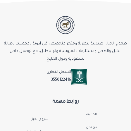
طموح الخيال صيدلية بيطرية ومتجر متخصص في أدوية ومكملات وعناية
الخيل والهجن ومستلزمات الفروسية والإسطبل، مع توصيل داخل
السعودية ودول الخليج.
السجل التجاري
3550122416
روابط مهمة
المدونة
سروج الخيل
من نحن