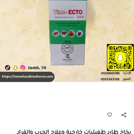
بخاخ طارد طفيليات خارجية وعلاج الجرب والقراد