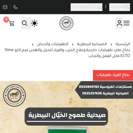
العربية
|
ريال سعودي
0
صيدلية طموح الخيال البيطرية
الرئيسية
الصيدلية البيطرية
الطفيليات والديدان
بخاخ طارد طفيليات خارجية وعلاج الجرب والقراد للخيل والهجن فيم اكتو Vime
ECTO قاتل القمل والذباب
بخاخ القراد طفيليات